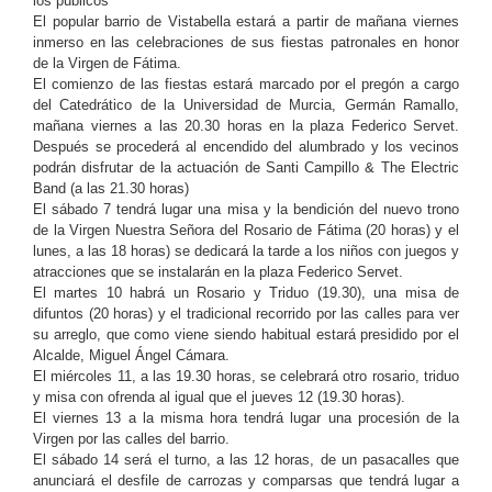
los públicos
El popular barrio de Vistabella estará a partir de mañana viernes
inmerso en las celebraciones de sus fiestas patronales en honor
de la Virgen de Fátima.
El comienzo de las fiestas estará marcado por el pregón a cargo
del Catedrático de la Universidad de Murcia, Germán Ramallo,
mañana viernes a las 20.30 horas en la plaza Federico Servet.
Después se procederá al encendido del alumbrado y los vecinos
podrán disfrutar de la actuación de Santi Campillo & The Electric
Band (a las 21.30 horas)
El sábado 7 tendrá lugar una misa y la bendición del nuevo trono
de la Virgen Nuestra Señora del Rosario de Fátima (20 horas) y el
lunes, a las 18 horas) se dedicará la tarde a los niños con juegos y
atracciones que se instalarán en la plaza Federico Servet.
El martes 10 habrá un Rosario y Triduo (19.30), una misa de
difuntos (20 horas) y el tradicional recorrido por las calles para ver
su arreglo, que como viene siendo habitual estará presidido por el
Alcalde, Miguel Ángel Cámara.
El miércoles 11, a las 19.30 horas, se celebrará otro rosario, triduo
y misa con ofrenda al igual que el jueves 12 (19.30 horas).
El viernes 13 a la misma hora tendrá lugar una procesión de la
Virgen por las calles del barrio.
El sábado 14 será el turno, a las 12 horas, de un pasacalles que
anunciará el desfile de carrozas y comparsas que tendrá lugar a