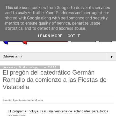
This site uses cookies from Google to deliver its services
and to analyze traffic. Your IP address and user-agent are
shared with Google along with performance and security
metrics to ensure quality of service, generate usage
statistics, and to detect and address abuse.
LEARN MORE
GOT IT
▼
jueves, 5 de mayo de 2011
El pregón del catedrático Germán
Ramallo da comienzo a las Fiestas de
Vistabella
Fuente: Ayuntamiento de Murcia
El programa incluye casi una veintena de actividades para todos