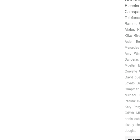
Eleccio
Calaspa
Telefono
Barcos
Motos
K
Kiko Riv
Arden
Be
Mercede
Amy Win
Banderas
Mueller
B
Corvette
David gue
Lovato
Di
Chapman
Michael
Paltrow
H
Katy Perr
Griffith
Mi
bertin os
disney ch
douglas