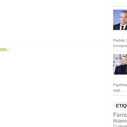
Partido 
formacio
Papithre
sept...
ETI
Famo
Mujere
Curios