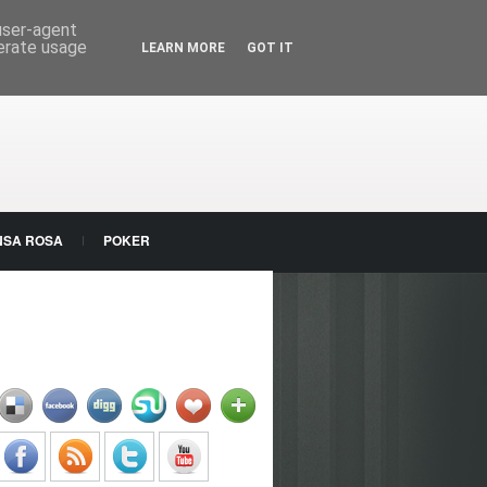
 user-agent
nerate usage
LEARN MORE
GOT IT
NSA ROSA
POKER