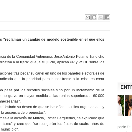
s "reclaman un cambio de modelo sostenible en el que ellos
encia de la Comunidad Autónoma, José Antonio Pujante, ha dicho
ernativa a la tijera" que, a su juicio, aplican PP y PSOE sobre los
ones tras pegar su cartel en uno de los paneles electorales de
dicado que la prioridad para hacer frente a la crisis es crear
ENT
asa por los recortes sociales sino por un incremento de la
al que grave en mayor medida a las rentas superiores a 60.000
nnecesarias".
estado su deseo de que se base "en la crítica argumentada y
 y la ausencia de propuestas".
es a la alcaldía de Murcia, Esther Herguedas, ha explicado que
timismo" y cree que "se recogerán los frutos de cuatro años de
parte ti
 municipio".