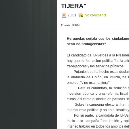
TIJERA"
23:01
No comments
Fuente: IURM
Herguedas señala que los ciudadano
sean los protagonistas”
El candidato de IU-Verdes a la Presid
hoy que su formación política "es la alt
trabajadores y los servicios públicos.
Pujante, que ha hecho estas declaraci
la alameda de Colón, en Murcia, ha in
empleo, "y no usar la tijera".
Para el candidato, la solución no p
inversión pública y una reforma fisc
euros, así como el ahorro en partidas "i
Sobre la campaña electoral, ha manif
la propuesta política, y no en el insulto
Por su parte, la candidata de IU-Verd
inicia esta campaña "con ilusión y op
intenso trabajo en todos los ámbitos del