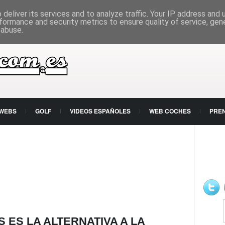
deliver its services and to analyze traffic. Your IP address and
formance and security metrics to ensure quality of service, ge
 abuse.
 WEBS
GOLF
VIDEOS ESPAÑOLES
WEB COCHES
PRE
S ES LA ALTERNATIVA A LA