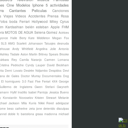
nes
Cine
Modelos
Iphone 5
actividades
rra
Cantantes
Peliculas
Canciones
s
Viajes
Videos
Accidentes
Prensa Rosa
Fotos
boda
Ferrari
Hollywood
Miley Cyrus
im Kardashian
belén esteban
Apple
FHM
era
MOTOS DE AGUA
Selena Gomez
Actrices
yonce
Halle Berry
Kate Middleton
Megan Fox
s SLS AMG
Scarlett Johansson
Tatuajes
desnuda
ehouse
Andy Whitfield
Angelina Jolie
Antonio
Ashley Tisdale
Aston Martin
Britney Spears
Brooke
árbara Rey
Camila Naranjo
Carmen Lomana
Cristina Pedroche
Cyndy Lauper
David Beckham
tta
Demi Lovato
Desirée Ndjambo
Despidos
Devi
ana de Gales
Doctor Murray
Documentales
Dog
El hormiguero 3.0
Fast Five
Ferrari 4X4
George
Guillermo de Inglaterra
Gwen Stefani
Gwyneth
amann
HyM
Insólito
Isabel Pantoja
Jessica Bueno
y
Konstantin Novoselov
Kristen Stewart
Melanie
chael Jackson
Mila Kunis
Nikki Reed
adelgazar
borne
beso
catherine zeta jone
detenido
disculpas
annel
doble
fc barcelona
grasa
madonna
michael