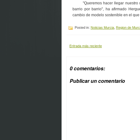
"Queremos hacer llegar nuestro men
barrio por barrio", ha afirmado Herg
cambio de modelo sostenible en el que e
Posted in:
Noticias Murcia
,
Region de Murc
Entrada más reciente
0 comentarios:
Publicar un comentario