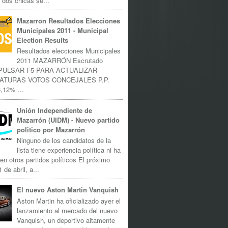
 dos chicas se...
Mazarron Resultados Elecciones
Municipales 2011 - Municipal
Election Results
Resultados elecciones Municipales
2011 MAZARRÓN Escrutado
 PULSAR F5 PARA ACTUALIZAR
ATURAS VOTOS CONCEJALES P.P.
,12% ...
Unión Independiente de
Mazarrón (UIDM) - Nuevo partido
politico por Mazarrón
Ninguno de los candidatos de la
lista tiene experiencia política ni ha
 en otros partidos políticos El próximo
 de abril, a...
El nuevo Aston Martin Vanquish
Aston Martin ha oficializado ayer el
lanzamiento al mercado del nuevo
Vanquish, un deportivo altamente