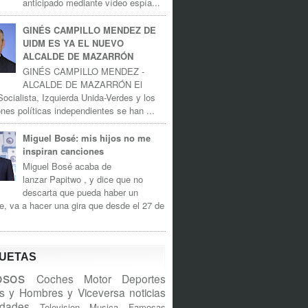
anticipado mediante vídeo espía...
GINÉS CAMPILLO MENDEZ DE
UIDM ES YA EL NUEVO
ALCALDE DE MAZARRÓN
GINÉS CAMPILLO MENDEZ -
ALCALDE DE MAZARRÓN El
Socialista, Izquierda Unida-Verdes y los
nes políticas independientes se han ...
Miguel Bosé: mis hijos no me
inspiran canciones
Miguel Bosé acaba de
lanzar Papitwo , y dice que no
descarta que pueda haber un
e, va a hacer una gira que desde el 27 de
QUETAS
sos
Coches
Motor
Deportes
s y Hombres y Viceversa
noticias
idades
Television
Musica
Famosas