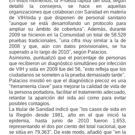
En estos momentos, la 'Prueba rápida' del sida, según
detalló la consejera, se hace en aquellas
organizaciones que colaboran con Sanidad en materia
de VIH/sida y que disponen de personal sanitario
"aunque se está desarrollando un protocolo para
ampliar su ámbito de cobertura". Además, durante
2009 se hicieron en la Comunidad un total de 58.528
pruebas tradicionales, "una cifra muy similar a la de
2008 y que, aún con datos provisionales, se ha
superado a lo largo de 2010", según Palacios.
Asimismo, puntualizó que el porcentaje de personas
que recibieron un diagnóstico simultáneo por infección
de VIH y sida en 2009 fue del 56, "esto refleja que los
ciudadanos se someten a la prueba demasiado tarde".
Palacios insistió en que el diagnóstico precoz es una
"herramienta clave" para mejorar la calidad de vida de
la persona portadora, facilitar el tratamiento adecuado,
retardar la aparición del sida así como para evitar
posibles contagios.
La titular de Sanidad indicó que "los casos de sida en
la Región desde 1981, año en el que inició la
epidemia, hasta junio de 2010 fueron 1.653,
representando el dos por ciento del total nacional, que
se sitúa en 79.363". De este modo, añadió que "en la