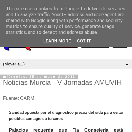
This site uses cookies from Google to deliver its services
and to analyze traffic. Your IP address and user-agent are
shared with Google along with performance and security
metrics to ensure quality of service, generate usage
statistics, and to detect and address abuse.
LEARN MORE
GOT IT
▼
miércoles, 25 de mayo de 2011
Noticias Murcia - V Jornadas AMUVIH
Fuente: CARM
Sanidad apuesta por el diagnóstico precoz del sida para evitar
posibles contagios a terceros
Palacios recuerda que "la Consejería está