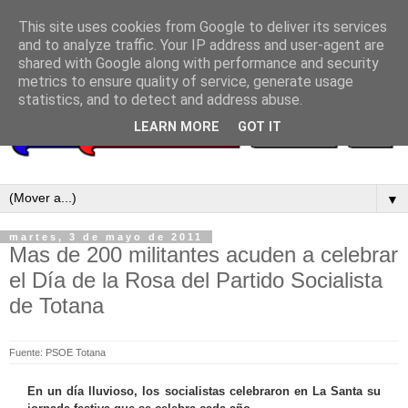
This site uses cookies from Google to deliver its services
and to analyze traffic. Your IP address and user-agent are
shared with Google along with performance and security
metrics to ensure quality of service, generate usage
statistics, and to detect and address abuse.
LEARN MORE
GOT IT
▼
martes, 3 de mayo de 2011
Mas de 200 militantes acuden a celebrar
el Día de la Rosa del Partido Socialista
de Totana
Fuente: PSOE Totana
En un día lluvioso, los socialistas celebraron en La Santa su