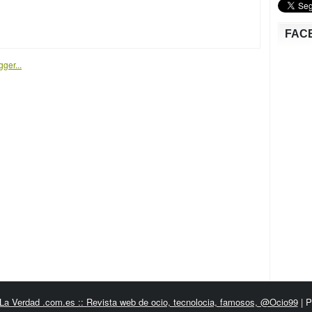
FAC
La Verdad .com.es :: Revista web de ocio, tecnolocia, famosos, @Ocio99
| 