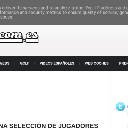
deliver its services and to analyze traffic. Your IP address and
formance and security metrics to ensure quality of service, ge
 abuse.
 WEBS
GOLF
VIDEOS ESPAÑOLES
WEB COCHES
PRE
UNA SELECCIÓN DE JUGADORES