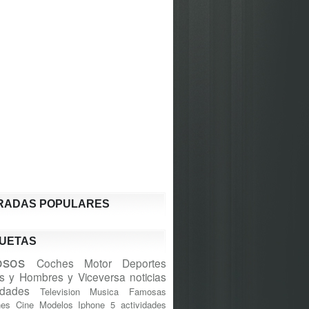
RADAS POPULARES
QUETAS
sos
Coches
Motor
Deportes
s y Hombres y Viceversa
noticias
idades
Television
Musica
Famosas
nes
Cine
Modelos
Iphone 5
actividades