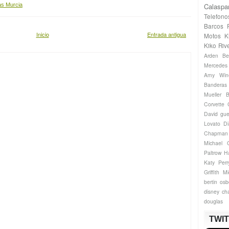
as Murcia
Calaspa
Telefono
Barcos
Inicio
Entrada antigua
Motos
K
Kiko Riv
Arden
Be
Mercede
Amy Win
Banderas
Mueller
B
Corvette
David gue
Lovato
Di
Chapman
Michael
Paltrow
H
Katy Perr
Griffith
Mi
bertin os
disney ch
douglas
TWI