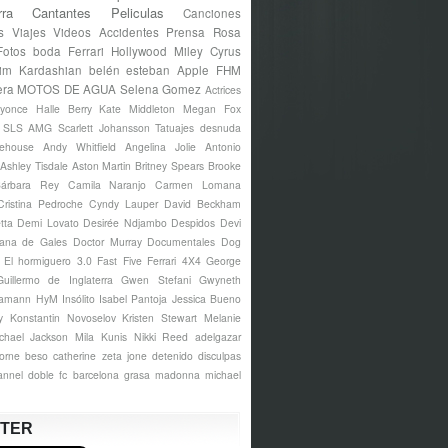
rra
Cantantes
Peliculas
Canciones
s
Viajes
Videos
Accidentes
Prensa Rosa
Fotos
boda
Ferrari
Hollywood
Miley Cyrus
im Kardashian
belén esteban
Apple
FHM
era
MOTOS DE AGUA
Selena Gomez
Actrices
yonce
Halle Berry
Kate Middleton
Megan Fox
s SLS AMG
Scarlett Johansson
Tatuajes
desnuda
ehouse
Andy Whitfield
Angelina Jolie
Antonio
Ashley Tisdale
Aston Martin
Britney Spears
Brooke
árbara Rey
Camila Naranjo
Carmen Lomana
Cristina Pedroche
Cyndy Lauper
David Beckham
tta
Demi Lovato
Desirée Ndjambo
Despidos
Devi
ana de Gales
Doctor Murray
Documentales
Dog
El hormiguero 3.0
Fast Five
Ferrari 4X4
George
Guillermo de Inglaterra
Gwen Stefani
Gwyneth
amann
HyM
Insólito
Isabel Pantoja
Jessica Bueno
y
Konstantin Novoselov
Kristen Stewart
Melanie
chael Jackson
Mila Kunis
Nikki Reed
adelgazar
borne
beso
catherine zeta jone
detenido
disculpas
annel
doble
fc barcelona
grasa
madonna
michael
TTER