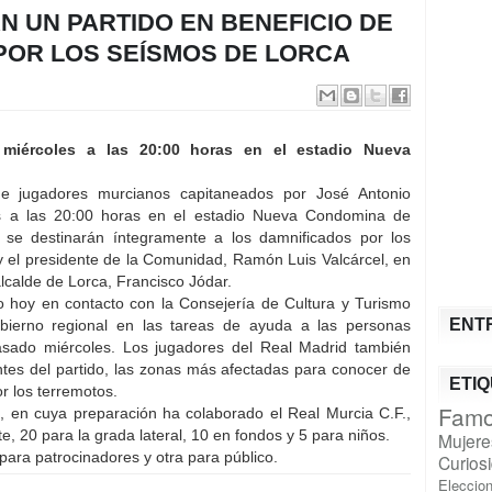
N UN PARTIDO EN BENEFICIO DE
POR LOS SEÍSMOS DE LORCA
 miércoles a las 20:00 horas en el estadio Nueva
e jugadores murcianos capitaneados por José Antonio
s a las 20:00 horas en el estadio Nueva Condomina de
 se destinarán íntegramente a los damnificados por los
y el presidente de la Comunidad, Ramón Luis Valcárcel, en
alcalde de Lorca, Francisco Jódar.
o hoy en contacto con la Consejería de Cultura y Turismo
ENT
bierno regional en las tareas de ayuda a las personas
asado miércoles. Los jugadores del Real Madrid también
 antes del partido, las zonas más afectadas para conocer de
ETI
 los terremotos.
Famo
do, en cuya preparación ha colaborado el Real Murcia C.F.,
e, 20 para la grada lateral, 10 en fondos y 5 para niños.
Mujere
para patrocinadores y otra para público.
Curios
Eleccio