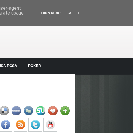
 user-agent
nerate usage
LEARN MORE
GOT IT
NSA ROSA
POKER