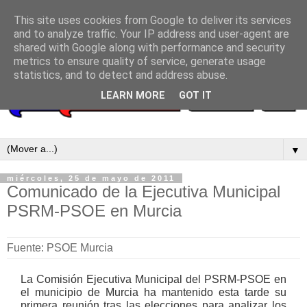
This site uses cookies from Google to deliver its services
and to analyze traffic. Your IP address and user-agent are
shared with Google along with performance and security
metrics to ensure quality of service, generate usage
statistics, and to detect and address abuse.
LEARN MORE
GOT IT
▼
miércoles, 25 de mayo de 2011
Comunicado de la Ejecutiva Municipal
PSRM-PSOE en Murcia
Fuente: PSOE Murcia
La Comisión Ejecutiva Municipal del PSRM-PSOE en
el municipio de Murcia ha mantenido esta tarde su
primera reunión tras las elecciones para analizar los