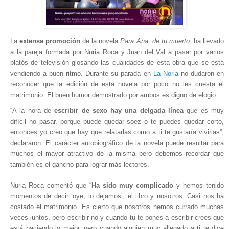
La
extensa promoción
de la novela
Para Ana, de tu muerto
ha llevado
a la pareja formada por Nuria Roca y Juan del Val a pasar por varios
platós de televisión glosando las cualidades de esta obra que se está
vendiendo a buen ritmo. Durante su parada en
La Noria
no dudaron en
reconocer que la edición de esta novela por poco no les cuesta el
matrimonio. El buen humor demostrado por ambos es digno de elogio.
“A la hora de
escribir de sexo hay una delgada línea
que es muy
difícil no pasar, porque puede quedar soez o te puedes quedar corto,
entonces yo creo que hay que relatarlas como a ti te gustaría vivirlas”,
declararon. El carácter autobiográfico de la novela puede resultar para
muchos el mayor atractivo de la misma pero debemos recordar que
también es el gancho para lograr más lectores.
Nuria Roca comentó que “
Ha sido muy complicado
y hemos tenido
momentos de decir ‘oye, lo dejamos’, el libro y nosotros. Casi nos ha
costado el matrimonio. Es cierto que nosotros hemos currado muchas
veces juntos, pero escribir no y cuando tu te pones a escribir crees que
está haciendo lo mejor, pero cuando alguien muy allegado a ti te dice