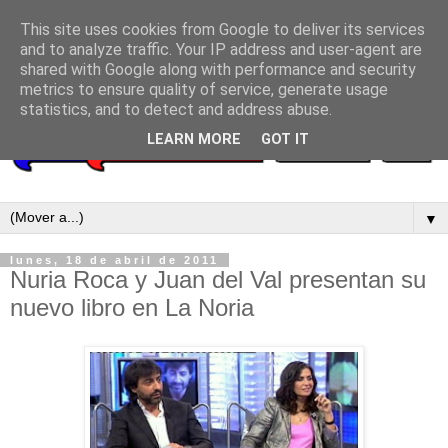
This site uses cookies from Google to deliver its services
and to analyze traffic. Your IP address and user-agent are
shared with Google along with performance and security
metrics to ensure quality of service, generate usage
statistics, and to detect and address abuse.
LEARN MORE
GOT IT
▼
lunes, 18 de abril de 2011
Nuria Roca y Juan del Val presentan su
nuevo libro en La Noria