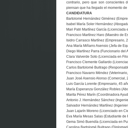
contrario, pero que son conscientes d
piensan que ha llegado el momento de a
CANDIDATURA
Bartolomé Hernández Giménez (Empresa
Isabel María Soler Hernández (Abogada
Mari Patri Martínez García (Licenciada
Francisco Martínez Haro (Maestro de Es
Isidro Carrasco Martínez (Empresario, 2
Ana María Miñarro Asensio (Jefa de Equ
Diego Martínez Parra (Funcionario del 
Clara Valverde Soto (Licenciada en Filo
Francisco Clemente Gallardo (Licenciad
Carlos Bartolomé Buitrago (Responsab
Francisco Navarro Méndez (Veterinario,
Juan José Asensio Alonso (Comercial, 
Luis García Lorente (Empresario, 45 añ
María Esperanza González Robles (Abo
Marita Pérez Marín (Coordinadora Ayuda
Antonio J. Hernández Sánchez (Ingenie
Salvador Hernández Martínez (Ingeniero
Juan Lajarín Moreno (Licenciado en Cien
Eva María Mesas Salas (Estudiante de F
Gema Simó Buendía (Licenciada en Publ
Carolina Bartolomé Buitrago (Diplomada