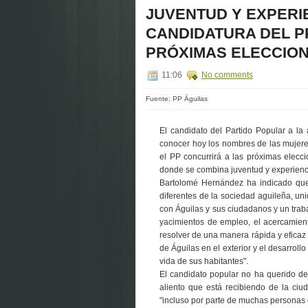
JUVENTUD Y EXPERI
CANDIDATURA DEL P
PRÓXIMAS ELECCION
11:06
No comments
Fuente: PP Águilas
El candidato del Partido Popular a l
conocer hoy los nombres de las mujere
el PP concurrirá a las próximas elec
donde se combina juventud y experienc
Bartolomé Hernández ha indicado que
diferentes de la sociedad aguileña, u
con Águilas y sus ciudadanos y un trab
yacimientos de empleo, el acercamient
resolver de una manera rápida y eficaz
de Águilas en el exterior y el desarrol
vida de sus habitantes".
El candidato popular no ha querido de
aliento que está recibiendo de la ci
"incluso por parte de muchas personas q