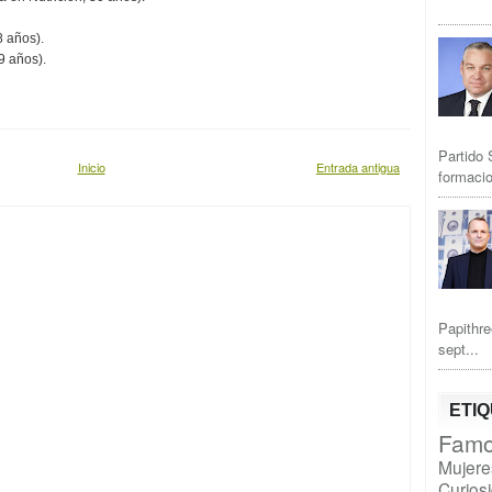
 años).
9 años).
Partido 
Inicio
Entrada antigua
formacio
Papithre
sept...
ETI
Famo
Mujere
Curios