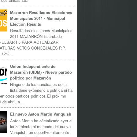
 dos chicas se...
Mazarron Resultados Elecciones
Municipales 2011 - Municipal
Election Results
Resultados elecciones Municipales
2011 MAZARRÓN Escrutado
 PULSAR F5 PARA ACTUALIZAR
ATURAS VOTOS CONCEJALES P.P.
,12% ...
Unión Independiente de
Mazarrón (UIDM) - Nuevo partido
politico por Mazarrón
Ninguno de los candidatos de la
lista tiene experiencia política ni ha
 en otros partidos políticos El próximo
 de abril, a...
El nuevo Aston Martin Vanquish
Aston Martin ha oficializado ayer el
lanzamiento al mercado del nuevo
Vanquish, un deportivo altamente