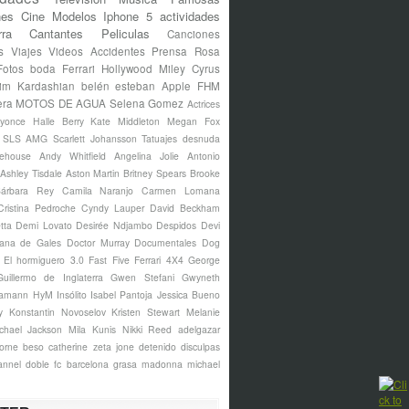
nes
Cine
Modelos
Iphone 5
actividades
rra
Cantantes
Peliculas
Canciones
s
Viajes
Videos
Accidentes
Prensa Rosa
Fotos
boda
Ferrari
Hollywood
Miley Cyrus
im Kardashian
belén esteban
Apple
FHM
era
MOTOS DE AGUA
Selena Gomez
Actrices
yonce
Halle Berry
Kate Middleton
Megan Fox
s SLS AMG
Scarlett Johansson
Tatuajes
desnuda
ehouse
Andy Whitfield
Angelina Jolie
Antonio
Ashley Tisdale
Aston Martin
Britney Spears
Brooke
árbara Rey
Camila Naranjo
Carmen Lomana
Cristina Pedroche
Cyndy Lauper
David Beckham
tta
Demi Lovato
Desirée Ndjambo
Despidos
Devi
ana de Gales
Doctor Murray
Documentales
Dog
El hormiguero 3.0
Fast Five
Ferrari 4X4
George
Guillermo de Inglaterra
Gwen Stefani
Gwyneth
amann
HyM
Insólito
Isabel Pantoja
Jessica Bueno
y
Konstantin Novoselov
Kristen Stewart
Melanie
chael Jackson
Mila Kunis
Nikki Reed
adelgazar
borne
beso
catherine zeta jone
detenido
disculpas
annel
doble
fc barcelona
grasa
madonna
michael