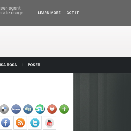
 user-agent
nerate usage
LEARN MORE
GOT IT
NSA ROSA
POKER