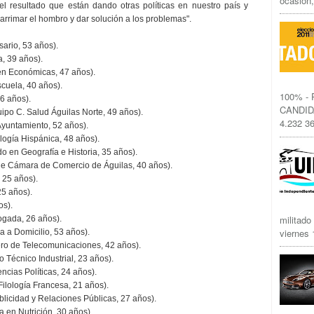
ocasión,
el resultado que están dando otras políticas en nuestro país y
rrimar el hombro y dar solución a los problemas".
rio, 53 años).
, 39 años).
 en Económicas, 47 años).
cuela, 40 años).
100% -
6 años).
CANDID
ipo C. Salud Águilas Norte, 49 años).
4.232 36
Ayuntamiento, 52 años).
logía Hispánica, 48 años).
o en Geografía e Historia, 35 años).
le Cámara de Comercio de Águilas, 40 años).
 25 años).
25 años).
os).
militado
gada, 26 años).
viernes 1
 a Domicilio, 53 años).
ro de Telecomunicaciones, 42 años).
 Técnico Industrial, 23 años).
cias Políticas, 24 años).
ilología Francesa, 21 años).
icidad y Relaciones Públicas, 27 años).
 en Nutrición, 30 años).