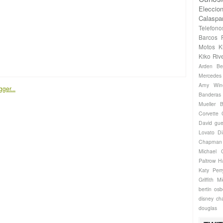
Eleccio
Calaspa
Telefono
Barcos
Motos
K
Kiko Riv
Arden
Be
Mercede
Amy Win
Banderas
Mueller
B
Corvette
David gue
Lovato
Di
Chapman
Michael
Paltrow
H
Katy Perr
Griffith
Mi
bertin os
disney ch
douglas