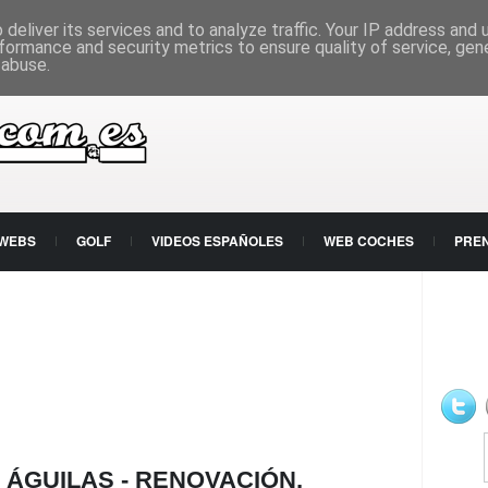
deliver its services and to analyze traffic. Your IP address and
formance and security metrics to ensure quality of service, ge
 abuse.
 WEBS
GOLF
VIDEOS ESPAÑOLES
WEB COCHES
PRE
 ÁGUILAS - RENOVACIÓN,