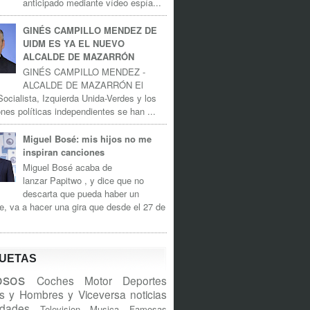
anticipado mediante vídeo espía...
GINÉS CAMPILLO MENDEZ DE
UIDM ES YA EL NUEVO
ALCALDE DE MAZARRÓN
GINÉS CAMPILLO MENDEZ -
ALCALDE DE MAZARRÓN El
Socialista, Izquierda Unida-Verdes y los
nes políticas independientes se han ...
Miguel Bosé: mis hijos no me
inspiran canciones
Miguel Bosé acaba de
lanzar Papitwo , y dice que no
descarta que pueda haber un
e, va a hacer una gira que desde el 27 de
QUETAS
sos
Coches
Motor
Deportes
s y Hombres y Viceversa
noticias
idades
Television
Musica
Famosas