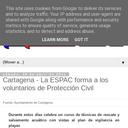
This site uses cookies from Google to deliver its services
and to analyze traffic. Your IP address and user-agent are
shared with Google along with performance and security
metrics to ensure quality of service, generate usage
statistics, and to detect and address abuse.
LEARN MORE
GOT IT
▼
sábado, 30 de abril de 2011
Cartagena - La ESPAC forma a los
voluntarios de Protección Civil
Fuente: Ayuntamiento de Cartagena
Durante estos días celebra un curso de técnicas de rescate y
salvamento acuático con vistas al plan de vigilancia en
playas