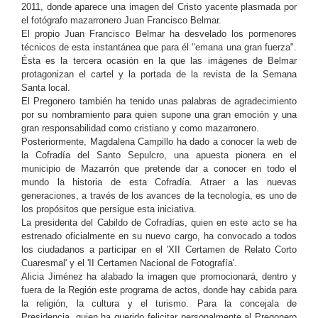
2011, donde aparece una imagen del Cristo yacente plasmada por
el fotógrafo mazarronero Juan Francisco Belmar.
El propio Juan Francisco Belmar ha desvelado los pormenores
técnicos de esta instantánea que para él "emana una gran fuerza".
Ésta es la tercera ocasión en la que las imágenes de Belmar
protagonizan el cartel y la portada de la revista de la Semana
Santa local.
El Pregonero también ha tenido unas palabras de agradecimiento
por su nombramiento para quien supone una gran emoción y una
gran responsabilidad como cristiano y como mazarronero.
Posteriormente, Magdalena Campillo ha dado a conocer la web de
la Cofradía del Santo Sepulcro, una apuesta pionera en el
municipio de Mazarrón que pretende dar a conocer en todo el
mundo la historia de esta Cofradía. Atraer a las nuevas
generaciones, a través de los avances de la tecnología, es uno de
los propósitos que persigue esta iniciativa.
La presidenta del Cabildo de Cofradías, quien en este acto se ha
estrenado oficialmente en su nuevo cargo, ha convocado a todos
los ciudadanos a participar en el 'XII Certamen de Relato Corto
Cuaresmal' y el 'II Certamen Nacional de Fotografía'.
Alicia Jiménez ha alabado la imagen que promocionará, dentro y
fuera de la Región este programa de actos, donde hay cabida para
la religión, la cultura y el turismo. Para la concejala de
Presidencia, quien ha querido felicitar personalmente al Pregonero