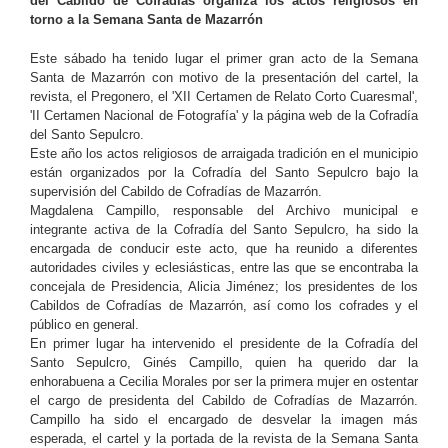
del Cabildo de Cofradías organiza los actos religiosos en
torno a la Semana Santa de Mazarrón
Este sábado ha tenido lugar el primer gran acto de la Semana
Santa de Mazarrón con motivo de la presentación del cartel, la
revista, el Pregonero, el 'XII Certamen de Relato Corto Cuaresmal',
'II Certamen Nacional de Fotografía' y la página web de la Cofradía
del Santo Sepulcro.
Este año los actos religiosos de arraigada tradición en el municipio
están organizados por la Cofradía del Santo Sepulcro bajo la
supervisión del Cabildo de Cofradías de Mazarrón.
Magdalena Campillo, responsable del Archivo municipal e
integrante activa de la Cofradía del Santo Sepulcro, ha sido la
encargada de conducir este acto, que ha reunido a diferentes
autoridades civiles y eclesiásticas, entre las que se encontraba la
concejala de Presidencia, Alicia Jiménez; los presidentes de los
Cabildos de Cofradías de Mazarrón, así como los cofrades y el
público en general.
En primer lugar ha intervenido el presidente de la Cofradía del
Santo Sepulcro, Ginés Campillo, quien ha querido dar la
enhorabuena a Cecilia Morales por ser la primera mujer en ostentar
el cargo de presidenta del Cabildo de Cofradías de Mazarrón.
Campillo ha sido el encargado de desvelar la imagen más
esperada, el cartel y la portada de la revista de la Semana Santa