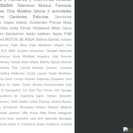
idades
Television
Musica
Famosas
nes
Cine
Modelos
Iphone 5
actividades
rra
Cantantes
Peliculas
Canciones
s
Viajes
Videos
Accidentes
Prensa Rosa
Fotos
boda
Ferrari
Hollywood
Miley Cyrus
im Kardashian
belén esteban
Apple
FHM
era
MOTOS DE AGUA
Selena Gomez
Actrices
yonce
Halle Berry
Kate Middleton
Megan Fox
s SLS AMG
Scarlett Johansson
Tatuajes
desnuda
ehouse
Andy Whitfield
Angelina Jolie
Antonio
Ashley Tisdale
Aston Martin
Britney Spears
Brooke
árbara Rey
Camila Naranjo
Carmen Lomana
Cristina Pedroche
Cyndy Lauper
David Beckham
tta
Demi Lovato
Desirée Ndjambo
Despidos
Devi
ana de Gales
Doctor Murray
Documentales
Dog
El hormiguero 3.0
Fast Five
Ferrari 4X4
George
Guillermo de Inglaterra
Gwen Stefani
Gwyneth
amann
HyM
Insólito
Isabel Pantoja
Jessica Bueno
y
Konstantin Novoselov
Kristen Stewart
Melanie
chael Jackson
Mila Kunis
Nikki Reed
adelgazar
borne
beso
catherine zeta jone
detenido
disculpas
annel
doble
fc barcelona
grasa
madonna
michael