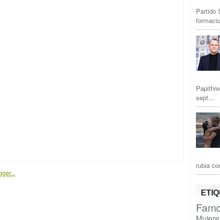
Partido 
formacio
Papithre
sept...
rubia co
ETI
Famo
Mujere