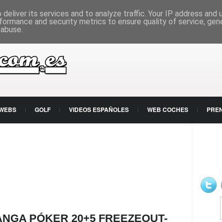
deliver its services and to analyze traffic. Your IP address and
formance and security metrics to ensure quality of service, ge
 abuse.
 WEBS
GOLF
VIDEOS ESPAÑOLES
WEB COCHES
PRE
ANGA PÓKER 20+5 FREEZEOUT-