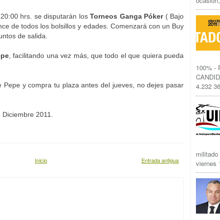
ocasión,
20:00 hrs. se disputarán los
Torneos Ganga Póker
( Bajo
ance de todos los bolsillos y edades. Comenzará con un Buy
untos de salida.
epe
, facilitando una vez más, que todo el que quiera pueda
100% -
CANDID
 Pepe y compra tu plaza antes del jueves, no dejes pasar
4.232 36
e Diciembre 2011.
militado
Inicio
Entrada antigua
viernes 1