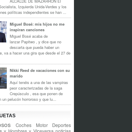
ALCALDE DE MAZARRÓN El
Socialista, Izquierda Unida-Verdes y los
nes políticas independientes se han ...
Miguel Bosé: mis hijos no me
inspiran canciones
Miguel Bosé acaba de
lanzar Papitwo , y dice que no
descarta que pueda haber un
e, va a hacer una gira que desde el 27 de
Nikki Reed de vacaciones con su
marido
Aquí tenéis a una de las vampiras
peor caracterizadas de la saga
Crepúsculo , esa que ponen de
n un pelucón horroroso y que lu...
QUETAS
sos
Coches
Motor
Deportes
s y Hombres y Viceversa
noticias