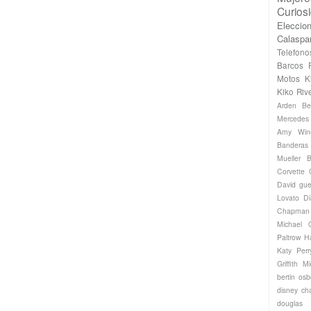
Curios
Eleccio
Calaspa
Telefono
Barcos
Motos
K
Kiko Riv
Arden
Be
Mercede
Amy Win
Banderas
Mueller
B
Corvette
David gue
Lovato
Di
Chapman
Michael
Paltrow
H
Katy Perr
Griffith
Mi
bertin os
disney ch
douglas