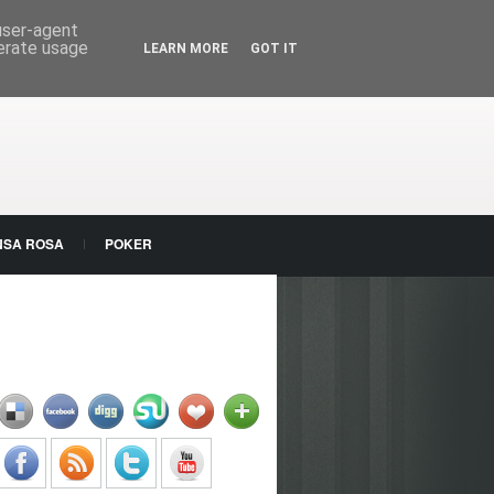
 user-agent
nerate usage
LEARN MORE
GOT IT
NSA ROSA
POKER