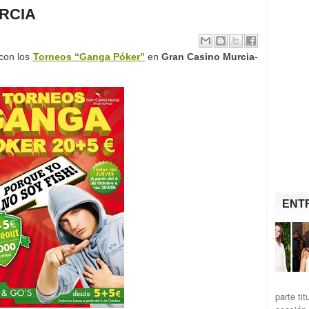
RCIA
con los
Torneos “Ganga Póker”
en
Gran Casino Murcia
-
ENT
parte ti