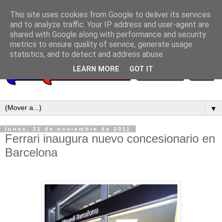
This site uses cookies from Google to deliver its services
and to analyze traffic. Your IP address and user-agent are
shared with Google along with performance and security
metrics to ensure quality of service, generate usage
statistics, and to detect and address abuse.
LEARN MORE
GOT IT
▼
lunes, 21 de noviembre de 2011
Ferrari inaugura nuevo concesionario en
Barcelona