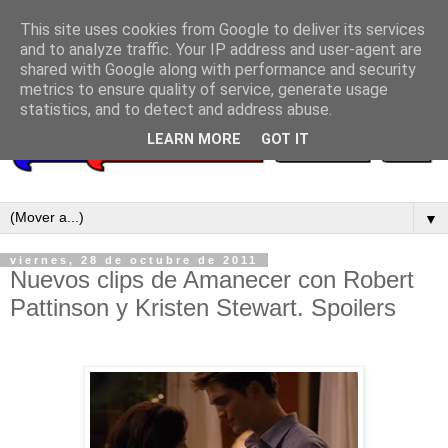
This site uses cookies from Google to deliver its services
and to analyze traffic. Your IP address and user-agent are
shared with Google along with performance and security
metrics to ensure quality of service, generate usage
statistics, and to detect and address abuse.
LEARN MORE
GOT IT
▼
viernes, 28 de octubre de 2011
Nuevos clips de Amanecer con Robert
Pattinson y Kristen Stewart. Spoilers