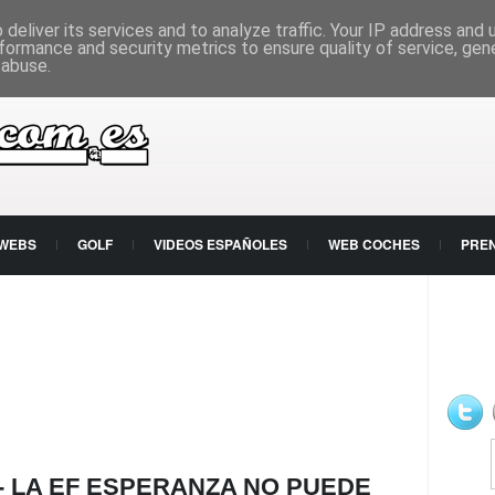
deliver its services and to analyze traffic. Your IP address and
formance and security metrics to ensure quality of service, ge
 abuse.
 WEBS
GOLF
VIDEOS ESPAÑOLES
WEB COCHES
PRE
- LA EF ESPERANZA NO PUEDE