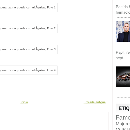
Partido 
formacio
Papithre
sept...
Inicio
Entrada antigua
ETI
Famo
Mujere
Curios