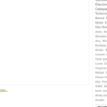
Eleccio
Calaspa
Telefono
Barcos
Motos
K
Kiko Riv
Arden
Be
Mercede
Amy Win
Banderas
Mueller
B
Corvette
David gue
Lovato
Di
Chapman
Michael
Paltrow
H
Katy Perr
Griffith
Mi
bertin os
disney ch
douglas