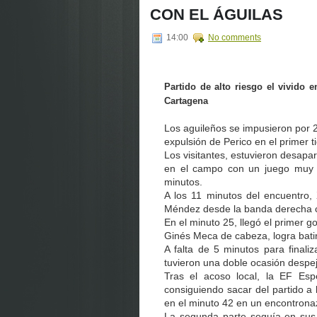
CON EL ÁGUILAS
14:00
No comments
Partido de alto riesgo el vivido 
Cartagena
Los aguileños se impusieron por 
expulsión de Perico en el primer 
Los visitantes, estuvieron desapa
en el campo con un juego muy ag
minutos.
A los 11 minutos del encuentro, 
Méndez desde la banda derecha co
En el minuto 25, llegó el primer go
Ginés Meca de cabeza, logra batir
A falta de 5 minutos para finali
tuvieron una doble ocasión desp
Tras el acoso local, la EF Es
consiguiendo sacar del partido a 
en el minuto 42 en un encontrona
La segunda parte seguía en sus 