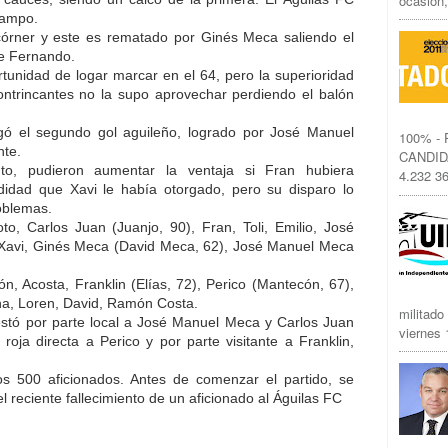
ocasión,
campo.
córner y este es rematado por Ginés Meca saliendo el
de Fernando.
tunidad de logar marcar en el 64, pero la superioridad
ntrincantes no la supo aprovechar perdiendo el balón
gó el segundo gol aguileño, logrado por José Manuel
100% -
nte.
CANDID
o, pudieron aumentar la ventaja si Fran hubiera
4.232 36
idad que Xavi le había otorgado, pero su disparo lo
roblemas.
 Carlos Juan (Juanjo, 90), Fran, Toli, Emilio, José
 Xavi, Ginés Meca (David Meca, 62), José Manuel Meca
Acosta, Franklin (Elías, 72), Perico (Mantecón, 67),
na, Loren, David, Ramón Costa.
militado
tó por parte local a José Manuel Meca y Carlos Juan
viernes 1
 roja directa a Perico y por parte visitante a Franklin,
s 500 aficionados. Antes de comenzar el partido, se
l reciente fallecimiento de un aficionado al Águilas FC