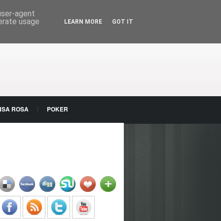
 user-agent
nerate usage
LEARN MORE
GOT IT
NSA ROSA
POKER