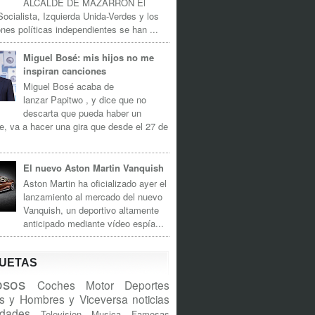
ALCALDE DE MAZARRÓN El
Socialista, Izquierda Unida-Verdes y los
nes políticas independientes se han ...
Miguel Bosé: mis hijos no me
inspiran canciones
Miguel Bosé acaba de
lanzar Papitwo , y dice que no
descarta que pueda haber un
e, va a hacer una gira que desde el 27 de
El nuevo Aston Martin Vanquish
Aston Martin ha oficializado ayer el
lanzamiento al mercado del nuevo
Vanquish, un deportivo altamente
anticipado mediante vídeo espía...
QUETAS
sos
Coches
Motor
Deportes
s y Hombres y Viceversa
noticias
idades
Television
Musica
Famosas