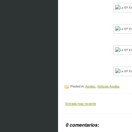
Posted in:
Aguilas
,
Noticias Aguilas
Entrada más reciente
0 comentarios: