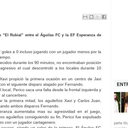
en “El Rubial” entre el Águilas FC y la EF Esperanza de
2 goles a 0 incluso jugando con un jugador menos por la
tiempo.
recidos durante los 90 minutos, no encontraban posición
resivo el cual descontroló a los locales durante 10
Xavi propició la primera ocasión en un centro de Javi
n el siguiente disparo atajado por Fernando.
ENT
l local, Perico saca una falta desde la frontal izquierda y
 al cancerbero.
zar la primera mitad, los aguileños Xavi y Carlos Juan,
ejando ambos disparos Fernando.
peranza aumentaba mas su agresividad en el juego,
los aguileños consiguiendo su fin, Perico fue expulsado
parte ti
zo con un jugador cartagenero.
cauces, siendo un calco de la primera. El Águilas FC