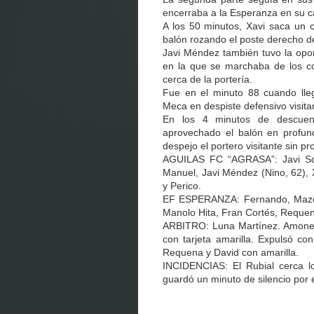
encerraba a la Esperanza en su 
A los 50 minutos, Xavi saca un 
balón rozando el poste derecho 
Javi Méndez también tuvo la opor
en la que se marchaba de los co
cerca de la portería.
Fue en el minuto 88 cuando lle
Meca en despiste defensivo visita
En los 4 minutos de descuent
aprovechado el balón en profund
despejo el portero visitante sin p
AGUILAS FC “AGRASA”: Javi Soto,
Manuel, Javi Méndez (Nino, 62),
y Perico.
EF ESPERANZA: Fernando, Mazón, 
Manolo Hita, Fran Cortés, Reque
ARBITRO: Luna Martínez. Amones
con tarjeta amarilla. Expulsó con
Requena y David con amarilla.
INCIDENCIAS: El Rubial cerca lo
guardó un minuto de silencio por e