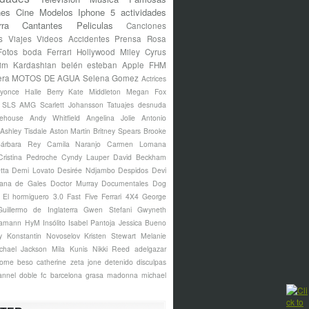
nes
Cine
Modelos
Iphone 5
actividades
rra
Cantantes
Peliculas
Canciones
s
Viajes
Videos
Accidentes
Prensa Rosa
Fotos
boda
Ferrari
Hollywood
Miley Cyrus
im Kardashian
belén esteban
Apple
FHM
era
MOTOS DE AGUA
Selena Gomez
Actrices
yonce
Halle Berry
Kate Middleton
Megan Fox
s SLS AMG
Scarlett Johansson
Tatuajes
desnuda
ehouse
Andy Whitfield
Angelina Jolie
Antonio
Ashley Tisdale
Aston Martin
Britney Spears
Brooke
árbara Rey
Camila Naranjo
Carmen Lomana
Cristina Pedroche
Cyndy Lauper
David Beckham
tta
Demi Lovato
Desirée Ndjambo
Despidos
Devi
ana de Gales
Doctor Murray
Documentales
Dog
El hormiguero 3.0
Fast Five
Ferrari 4X4
George
Guillermo de Inglaterra
Gwen Stefani
Gwyneth
amann
HyM
Insólito
Isabel Pantoja
Jessica Bueno
y
Konstantin Novoselov
Kristen Stewart
Melanie
chael Jackson
Mila Kunis
Nikki Reed
adelgazar
borne
beso
catherine zeta jone
detenido
disculpas
annel
doble
fc barcelona
grasa
madonna
michael