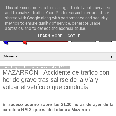
This site uses cookies from Google to deliver its services
and to analyze traffic. Your IP address and user-agent are
shared with Google along with performance and security
metrics to ensure quality of service, generate usage
statistics, and to detect and address abuse.
LEARN MORE
GOT IT
▼
domingo, 14 de agosto de 2011
MAZARRÓN - Accidente de trafico con
herido grave tras salirse de la vía y
volcar el vehículo que conducía
El suceso ocurrió sobre las 21.30 horas de ayer
de la
carretera RM-3, que va de Totana a Mazarrón