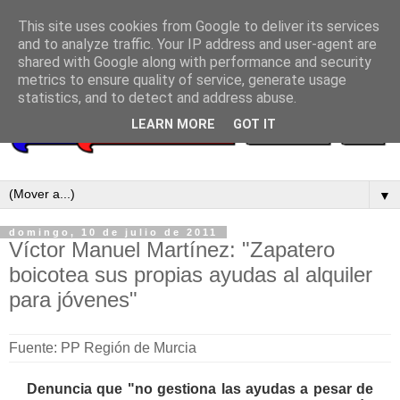
This site uses cookies from Google to deliver its services
and to analyze traffic. Your IP address and user-agent are
shared with Google along with performance and security
metrics to ensure quality of service, generate usage
statistics, and to detect and address abuse.
LEARN MORE
GOT IT
▼
domingo, 10 de julio de 2011
Víctor Manuel Martínez: "Zapatero
boicotea sus propias ayudas al alquiler
para jóvenes"
Fuente: PP Región de Murcia
Denuncia que "no gestiona las ayudas a pesar de