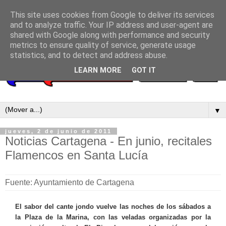
This site uses cookies from Google to deliver its services
and to analyze traffic. Your IP address and user-agent are
shared with Google along with performance and security
metrics to ensure quality of service, generate usage
statistics, and to detect and address abuse.
LEARN MORE
GOT IT
▼
jueves, 2 de junio de 2011
Noticias Cartagena - En junio, recitales
Flamencos en Santa Lucía
Fuente: Ayuntamiento de Cartagena
El sabor del cante jondo vuelve las noches de los sábados a
la Plaza de la Marina, con las veladas organizadas por la