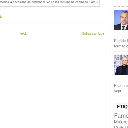
ia
Inicio
Entrada antigua
Partido 
formacio
Papithre
sept...
ETI
Famo
Mujere
Curios