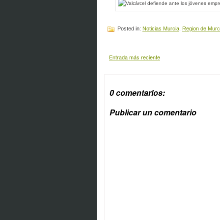
Posted in:
Noticias Murcia
,
Region de Murc
Entrada más reciente
0 comentarios:
Publicar un comentario