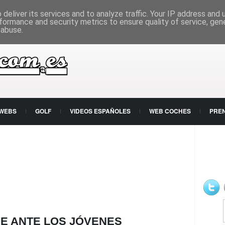
deliver its services and to analyze traffic. Your IP address and
formance and security metrics to ensure quality of service, ge
 abuse.
 WEBS
GOLF
VIDEOS ESPAÑOLES
WEB COCHES
PRE
E ANTE LOS JÓVENES