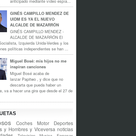
anticipado mediante vídeo espía...
GINÉS CAMPILLO MENDEZ DE
UIDM ES YA EL NUEVO
ALCALDE DE MAZARRÓN
GINÉS CAMPILLO MENDEZ -
ALCALDE DE MAZARRÓN El
Socialista, Izquierda Unida-Verdes y los
nes políticas independientes se han ...
Miguel Bosé: mis hijos no me
inspiran canciones
Miguel Bosé acaba de
lanzar Papitwo , y dice que no
descarta que pueda haber un
e, va a hacer una gira que desde el 27 de
QUETAS
sos
Coches
Motor
Deportes
s y Hombres y Viceversa
noticias
idades
Television
Musica
Famosas