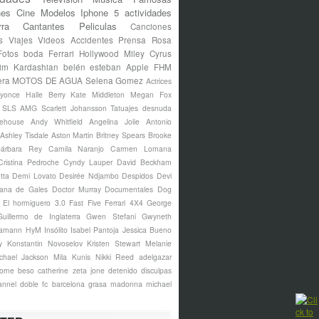
nes
Cine
Modelos
Iphone 5
actividades
rra
Cantantes
Peliculas
Canciones
s
Viajes
Videos
Accidentes
Prensa Rosa
Fotos
boda
Ferrari
Hollywood
Miley Cyrus
im Kardashian
belén esteban
Apple
FHM
era
MOTOS DE AGUA
Selena Gomez
Actrices
yonce
Halle Berry
Kate Middleton
Megan Fox
s SLS AMG
Scarlett Johansson
Tatuajes
desnuda
ehouse
Andy Whitfield
Angelina Jolie
Antonio
Ashley Tisdale
Aston Martin
Britney Spears
Brooke
árbara Rey
Camila Naranjo
Carmen Lomana
Cristina Pedroche
Cyndy Lauper
David Beckham
tta
Demi Lovato
Desirée Ndjambo
Despidos
Devi
ana de Gales
Doctor Murray
Documentales
Dog
El hormiguero 3.0
Fast Five
Ferrari 4X4
George
Guillermo de Inglaterra
Gwen Stefani
Gwyneth
amann
HyM
Insólito
Isabel Pantoja
Jessica Bueno
y
Konstantin Novoselov
Kristen Stewart
Melanie
chael Jackson
Mila Kunis
Nikki Reed
adelgazar
borne
beso
catherine zeta jone
detenido
disculpas
annel
doble
fc barcelona
grasa
madonna
michael