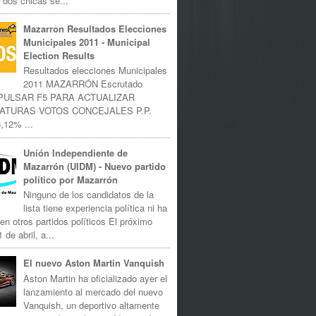
 dos chicas se...
Mazarron Resultados Elecciones
Municipales 2011 - Municipal
Election Results
Resultados elecciones Municipales
2011 MAZARRÓN Escrutado
 PULSAR F5 PARA ACTUALIZAR
ATURAS VOTOS CONCEJALES P.P.
,12% ...
Unión Independiente de
Mazarrón (UIDM) - Nuevo partido
politico por Mazarrón
Ninguno de los candidatos de la
lista tiene experiencia política ni ha
 en otros partidos políticos El próximo
 de abril, a...
El nuevo Aston Martin Vanquish
Aston Martin ha oficializado ayer el
lanzamiento al mercado del nuevo
Vanquish, un deportivo altamente