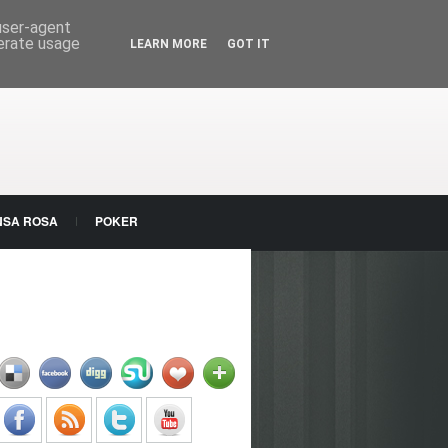
 user-agent
nerate usage
LEARN MORE
GOT IT
NSA ROSA
POKER