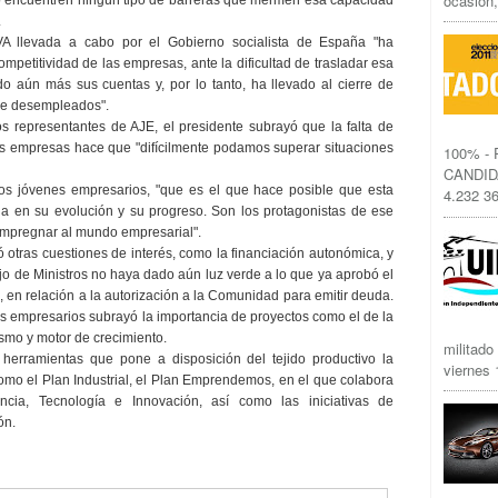
ocasión,
.
IVA llevada a cabo por el Gobierno socialista de España "ha
petitividad de las empresas, ante la dificultad de trasladar esa
do aún más sus cuentas y, por lo tanto, ha llevado al cierre de
de desempleados".
s representantes de AJE, el presidente subrayó que la falta de
las empresas hace que "difícilmente podamos superar situaciones
100% -
CANDID
os jóvenes empresarios, "que es el que hace posible que esta
4.232 36
siga en su evolución y su progreso. Son los protagonistas de ese
impregnar al mundo empresarial".
otras cuestiones de interés, como la financiación autonómica, y
jo de Ministros no haya dado aún luz verde a lo que ya aprobó el
", en relación a la autorización a la Comunidad para emitir deuda.
os empresarios subrayó la importancia de proyectos como el de la
smo y motor de crecimiento.
militado
 herramientas que pone a disposición del tejido productivo la
viernes 1
mo el Plan Industrial, el Plan Emprendemos, en el que colabora
cia, Tecnología e Innovación, así como las iniciativas de
ón.