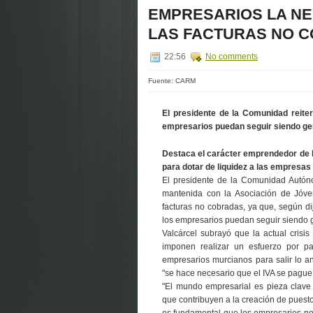
EMPRESARIOS LA NEC
LAS FACTURAS NO 
22:56
No comments
Fuente: CARM
El presidente de la Comunidad reiter
empresarios puedan seguir siendo g
Destaca el carácter emprendedor de l
para dotar de liquidez a las empresas 
El presidente de la Comunidad Autóno
mantenida con la Asociación de Jóven
facturas no cobradas, ya que, según di
los empresarios puedan seguir siendo 
Valcárcel subrayó que la actual cris
imponen realizar un esfuerzo por par
empresarios murcianos para salir lo an
"se hace necesario que el IVA se pague
"El mundo empresarial es pieza clave
que contribuyen a la creación de puesto
es fundamental que los empresarios n