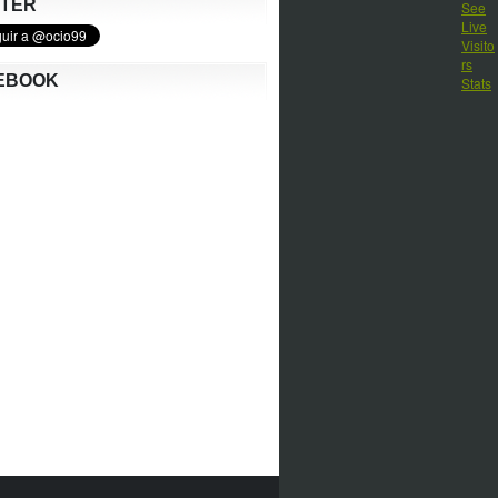
TTER
EBOOK