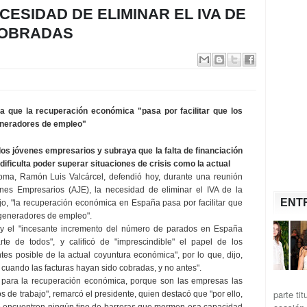
ESIDAD DE ELIMINAR EL IVA DE
COBRADAS
a que la recuperación económica "pasa por facilitar que los
eneradores de empleo"
os jóvenes empresarios y subraya que la falta de financiación
dificulta poder superar situaciones de crisis como la actual
ma, Ramón Luis Valcárcel, defendió hoy, durante una reunión
es Empresarios (AJE), la necesidad de eliminar el IVA de la
ENT
jo, "la recuperación económica en España pasa por facilitar que
generadores de empleo".
is y el "incesante incremento del número de parados en España
te de todos", y calificó de "imprescindible" el papel de los
tes posible de la actual coyuntura económica", por lo que, dijo,
 cuando las facturas hayan sido cobradas, y no antes".
 para la recuperación económica, porque son las empresas las
parte ti
s de trabajo", remarcó el presidente, quien destacó que "por ello,
o encuentren ningún tipo de barreras que mermen esa capacidad