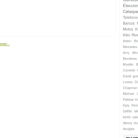
Eleccio
Calaspa
Telefono
Barcos
Motos
K
Kiko Riv
Arden
Be
Mercede
Amy Win
Banderas
Mueller
B
Corvette
David gue
Lovato
Di
Chapman
Michael
Paltrow
H
Katy Perr
Griffith
Mi
bertin os
disney ch
douglas