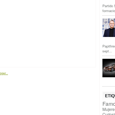
Partido 
formacio
Papithre
sept...
ETI
Famo
Mujere
Curios