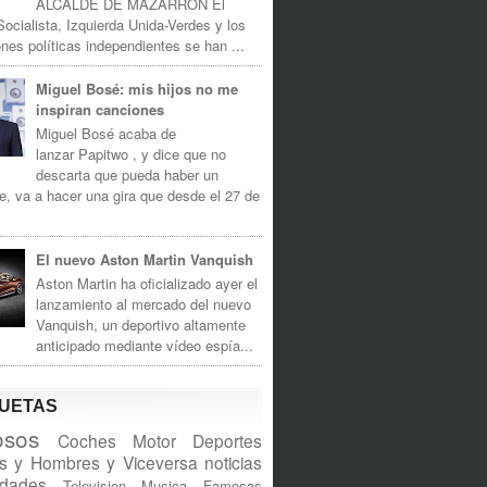
ALCALDE DE MAZARRÓN El
Socialista, Izquierda Unida-Verdes y los
nes políticas independientes se han ...
Miguel Bosé: mis hijos no me
inspiran canciones
Miguel Bosé acaba de
lanzar Papitwo , y dice que no
descarta que pueda haber un
e, va a hacer una gira que desde el 27 de
El nuevo Aston Martin Vanquish
Aston Martin ha oficializado ayer el
lanzamiento al mercado del nuevo
Vanquish, un deportivo altamente
anticipado mediante vídeo espía...
QUETAS
sos
Coches
Motor
Deportes
s y Hombres y Viceversa
noticias
idades
Television
Musica
Famosas