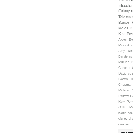
Eleccio
Calaspa
Telefono
Barcos
Motos
K
Kiko Riv
Arden
Be
Mercede
Amy Win
Banderas
Mueller
B
Corvette
David gue
Lovato
Di
Chapman
Michael
Paltrow
H
Katy Perr
Griffith
Mi
bertin os
disney ch
douglas