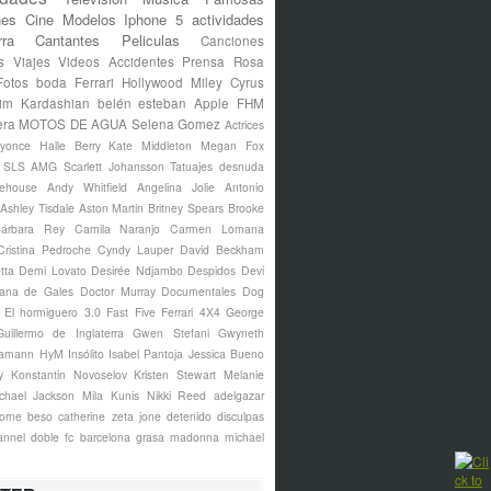
nes
Cine
Modelos
Iphone 5
actividades
rra
Cantantes
Peliculas
Canciones
s
Viajes
Videos
Accidentes
Prensa Rosa
Fotos
boda
Ferrari
Hollywood
Miley Cyrus
im Kardashian
belén esteban
Apple
FHM
era
MOTOS DE AGUA
Selena Gomez
Actrices
yonce
Halle Berry
Kate Middleton
Megan Fox
s SLS AMG
Scarlett Johansson
Tatuajes
desnuda
ehouse
Andy Whitfield
Angelina Jolie
Antonio
Ashley Tisdale
Aston Martin
Britney Spears
Brooke
árbara Rey
Camila Naranjo
Carmen Lomana
Cristina Pedroche
Cyndy Lauper
David Beckham
tta
Demi Lovato
Desirée Ndjambo
Despidos
Devi
ana de Gales
Doctor Murray
Documentales
Dog
El hormiguero 3.0
Fast Five
Ferrari 4X4
George
Guillermo de Inglaterra
Gwen Stefani
Gwyneth
amann
HyM
Insólito
Isabel Pantoja
Jessica Bueno
y
Konstantin Novoselov
Kristen Stewart
Melanie
chael Jackson
Mila Kunis
Nikki Reed
adelgazar
borne
beso
catherine zeta jone
detenido
disculpas
annel
doble
fc barcelona
grasa
madonna
michael