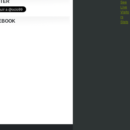
TTER
EBOOK