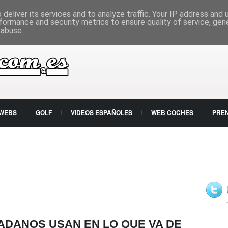
deliver its services and to analyze traffic. Your IP address and
formance and security metrics to ensure quality of service, ge
 abuse.
 WEBS
GOLF
VIDEOS ESPAÑOLES
WEB COCHES
PRE
DADANOS USAN EN LO QUE VA DE