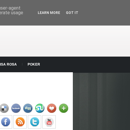
 user-agent
nerate usage
LEARN MORE
GOT IT
NSA ROSA
POKER