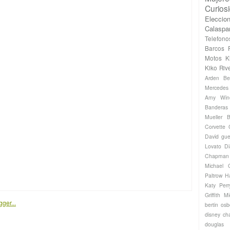
Curios
Eleccio
Calaspa
Telefono
Barcos
Motos
K
Kiko Riv
Arden
Be
Mercede
Amy Win
Banderas
Mueller
B
Corvette
David gue
Lovato
Di
Chapman
Michael
Paltrow
H
Katy Perr
Griffith
Mi
bertin os
disney ch
douglas