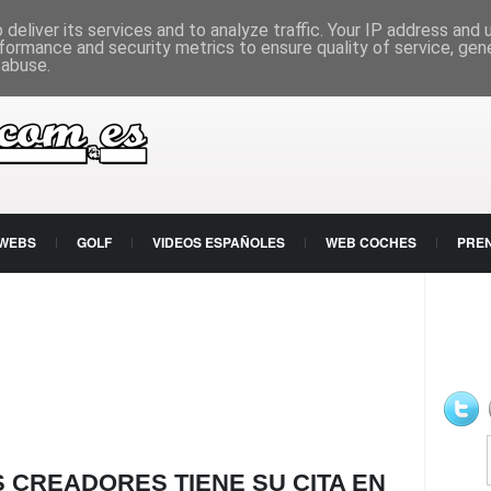
deliver its services and to analyze traffic. Your IP address and
formance and security metrics to ensure quality of service, ge
 abuse.
 WEBS
GOLF
VIDEOS ESPAÑOLES
WEB COCHES
PRE
 CREADORES TIENE SU CITA EN