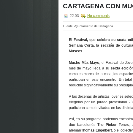
CARTAGENA CON MU
22:03
No comments
Fuente: Ayuntamiento de Cartagena
El Festival, que celebra su sexta edi
Semana Corta, la sección de cultur
Museos
Mucho Más Mayo
, el Festival de Jó
mes de mayo llega a su
sexta edició
como es marca de la casa, los espacios 
participan en este encuentro.
Un tota
reducido significativamente su presupu
A las decenas de artistas jóvenes sele
elegidos por un jurado profesional 2
participan como invitados en las distinta
Así, en su programa podemos encontrar 
dúo barcelonés
The Pinker Tones
,
alemán
Thomas Engelbert
, o el colecti