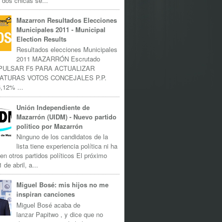
 dos chicas se...
Mazarron Resultados Elecciones
Municipales 2011 - Municipal
Election Results
Resultados elecciones Municipales
2011 MAZARRÓN Escrutado
 PULSAR F5 PARA ACTUALIZAR
ATURAS VOTOS CONCEJALES P.P.
,12% ...
Unión Independiente de
Mazarrón (UIDM) - Nuevo partido
politico por Mazarrón
Ninguno de los candidatos de la
lista tiene experiencia política ni ha
 en otros partidos políticos El próximo
 de abril, a...
Miguel Bosé: mis hijos no me
inspiran canciones
Miguel Bosé acaba de
lanzar Papitwo , y dice que no