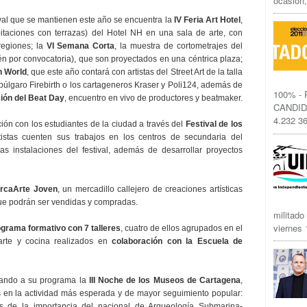
ocasión,
ival que se mantienen este año se encuentra la
IV Feria Art Hotel
,
bitaciones con terrazas) del Hotel NH en una sala de arte, con
regiones; la
VI Semana Corta
, la muestra de cortometrajes del
én por convocatoria), que son proyectados en una céntrica plaza;
 World
, que este año contará con artistas del Street Art de la talla
 búlgaro Firebirth o los cartageneros Kraser y Poli124, además de
100% -
ión del Beat Day
, encuentro en vivo de productores y beatmaker.
CANDID
4.232 36
ción con los estudiantes de la ciudad a través del
Festival de los
tistas cuenten sus trabajos en los centros de secundaria del
as instalaciones del festival, además de desarrollar proyectos
rcaArte Joven
, un mercadillo callejero de creaciones artísticas
ue podrán ser vendidas y compradas.
militado
viernes 1
grama formativo con 7 talleres
, cuatro de ellos agrupados en el
 arte y cocina realizados en
colaboración con la Escuela de
orando a su programa la
III Noche de los Museos de Cartagena
,
s en la actividad más esperada y de mayor seguimiento popular:
s de la importancia del nacional de Arqueología Submarina-