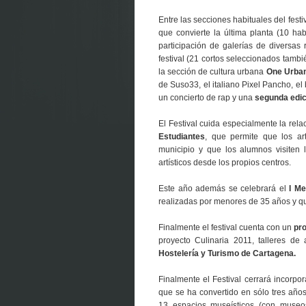
Entre las secciones habituales del fest
que convierte la última planta (10 ha
participación de galerías de diversas 
festival (21 cortos seleccionados tambi
la sección de cultura urbana
One Urban
de Suso33, el italiano Pixel Pancho, el
un concierto de rap y una
segunda edic
El Festival cuida especialmente la rela
Estudiantes
, que permite que los ar
municipio y que los alumnos visiten l
artísticos desde los propios centros.
Este año además se celebrará el
I Me
realizadas por menores de 35 años y q
Finalmente el festival cuenta con un
pro
proyecto Culinaria 2011, talleres de
Hostelería y Turismo de Cartagena.
Finalmente el Festival cerrará incorp
que se ha convertido en sólo tres año
13 espacios museísticos (con museo