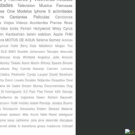
idades
Television
Musica
Famosas
nes
Cine
Modelos
Iphone 5
actividades
rra
Cantantes
Peliculas
Canciones
s
Viajes
Videos
Accidentes
Prensa Rosa
Fotos
boda
Ferrari
Hollywood
Miley Cyrus
im Kardashian
belén esteban
Apple
FHM
era
MOTOS DE AGUA
Selena Gomez
Actrices
yonce
Halle Berry
Kate Middleton
Megan Fox
s SLS AMG
Scarlett Johansson
Tatuajes
desnuda
ehouse
Andy Whitfield
Angelina Jolie
Antonio
Ashley Tisdale
Aston Martin
Britney Spears
Brooke
árbara Rey
Camila Naranjo
Carmen Lomana
Cristina Pedroche
Cyndy Lauper
David Beckham
tta
Demi Lovato
Desirée Ndjambo
Despidos
Devi
ana de Gales
Doctor Murray
Documentales
Dog
El hormiguero 3.0
Fast Five
Ferrari 4X4
George
Guillermo de Inglaterra
Gwen Stefani
Gwyneth
amann
HyM
Insólito
Isabel Pantoja
Jessica Bueno
y
Konstantin Novoselov
Kristen Stewart
Melanie
chael Jackson
Mila Kunis
Nikki Reed
adelgazar
borne
beso
catherine zeta jone
detenido
disculpas
annel
doble
fc barcelona
grasa
madonna
michael