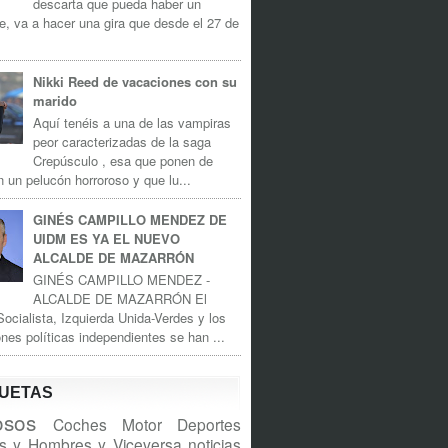
descarta que pueda haber un
e, va a hacer una gira que desde el 27 de
Nikki Reed de vacaciones con su
marido
Aquí tenéis a una de las vampiras
peor caracterizadas de la saga
Crepúsculo , esa que ponen de
n un pelucón horroroso y que lu...
GINÉS CAMPILLO MENDEZ DE
UIDM ES YA EL NUEVO
ALCALDE DE MAZARRÓN
GINÉS CAMPILLO MENDEZ -
ALCALDE DE MAZARRÓN El
Socialista, Izquierda Unida-Verdes y los
nes políticas independientes se han ...
QUETAS
sos
Coches
Motor
Deportes
s y Hombres y Viceversa
noticias