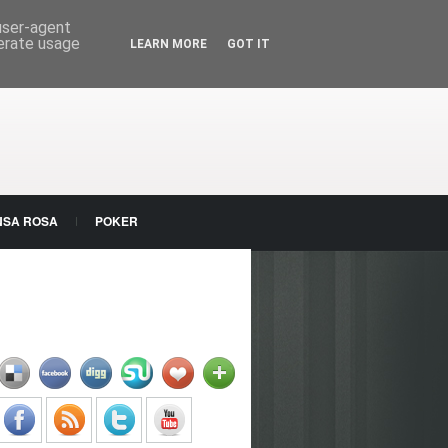
 user-agent
nerate usage
LEARN MORE
GOT IT
NSA ROSA
POKER