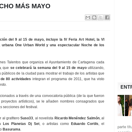
CHO MÁS MAYO
ción del 9 al 15 de mayo, incluye la IV Feria Art Hotel, la VI
a urbana One Urban World y una espectacular Noche de los
venes Talentos que organiza el Ayuntamiento de Cartagena cada
n
, que
se celebrará la semana del 9 al 15 de mayo
utilizando,
públicos de la ciudad para mostrar el trabajo de los artistas que
l de 80 actividades
integran el programa de 2011, que ha visto
esto.
ENT
ccionados a través de una convocatoria pública (de la que fueron
3 proyectos artísticos), se le añaden nombres consagrados que
s secciones del festival.
al grafitero
Suso33
, al novelista
Ricardo Menéndez Salmón
, al
 a
Los Planetas Dj Set
, o artistas como
Eduardo Cortils
, el
parte ti
vo
Basurama
.