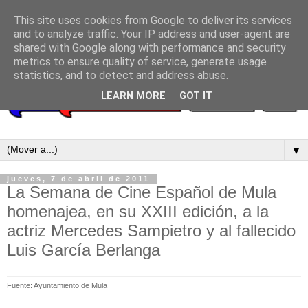
This site uses cookies from Google to deliver its services
and to analyze traffic. Your IP address and user-agent are
shared with Google along with performance and security
metrics to ensure quality of service, generate usage
statistics, and to detect and address abuse.
LEARN MORE
GOT IT
▼
jueves, 7 de abril de 2011
La Semana de Cine Español de Mula
homenajea, en su XXIII edición, a la
actriz Mercedes Sampietro y al fallecido
Luis García Berlanga
Fuente: Ayuntamiento de Mula