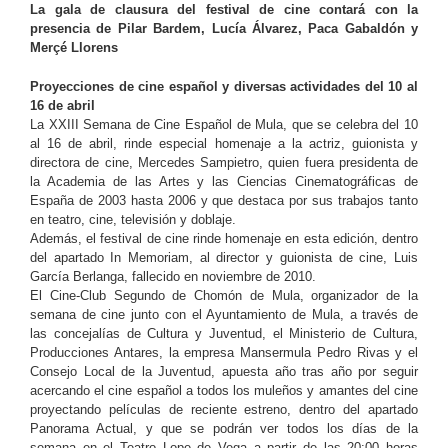
La gala de clausura del festival de cine contará con la
presencia de Pilar Bardem, Lucía Álvarez, Paca Gabaldón y
Merçé Llorens
Proyecciones de cine español y diversas actividades del 10 al
16 de abril
La XXIII Semana de Cine Español de Mula, que se celebra del 10
al 16 de abril, rinde especial homenaje a la actriz, guionista y
directora de cine, Mercedes Sampietro, quien fuera presidenta de
la Academia de las Artes y las Ciencias Cinematográficas de
España de 2003 hasta 2006 y que destaca por sus trabajos tanto
en teatro, cine, televisión y doblaje.
Además, el festival de cine rinde homenaje en esta edición, dentro
del apartado In Memoriam, al director y guionista de cine, Luis
García Berlanga, fallecido en noviembre de 2010.
El Cine-Club Segundo de Chomón de Mula, organizador de la
semana de cine junto con el Ayuntamiento de Mula, a través de
las concejalías de Cultura y Juventud, el Ministerio de Cultura,
Producciones Antares, la empresa Mansermula Pedro Rivas y el
Consejo Local de la Juventud, apuesta año tras año por seguir
acercando el cine español a todos los muleños y amantes del cine
proyectando películas de reciente estreno, dentro del apartado
Panorama Actual, y que se podrán ver todos los días de la
semana en el Teatro Lope de Vega a partir de las 20:00 horas