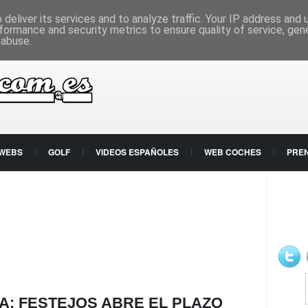
deliver its services and to analyze traffic. Your IP address and
formance and security metrics to ensure quality of service, ge
 abuse.
 WEBS
GOLF
VIDEOS ESPAÑOLES
WEB COCHES
PRE
A: FESTEJOS ABRE EL PLAZO