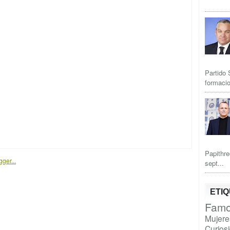
Partido 
formacio
Papithre
sept...
ETI
Famo
Mujere
Curios