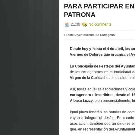
PARA PARTICIPAR EN
PATRONA
21:30
No comments
Fuente: Ayuntamiento de Cartagena
Desde hoy y hasta el 4 de abril, los co
Viernes de Dolores que organiza el Ay
La
Concejalía de Festejos del Ayunt
de los cartageneros en el tradicional
d
Virgen de la Caridad
, que se celebra e
Así, todas aquellas asociaciones y col
cartagenero
e
inscribirse
,
desde el 16
Alonso Luzzy
, bien presencialmente, bi
Igual plazo tendrán las bandas de cor
vayan a integrar el desfile. En cuant
asociación, también podrán dirigirse e
que, en representación del Ayuntamiento