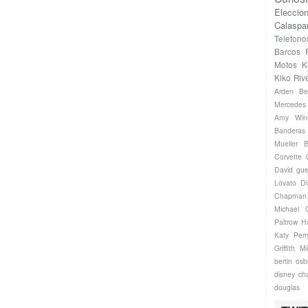
Eleccio
Calaspa
Telefono
Barcos
Motos
K
Kiko Riv
Arden
Be
Mercede
Amy Win
Banderas
Mueller
B
Corvette
David gue
Lovato
Di
Chapman
Michael
Paltrow
H
Katy Perr
Griffith
Mi
bertin os
disney ch
douglas