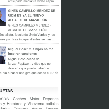
anticipado mediante vídeo espía...
GINÉS CAMPILLO MENDEZ DE
UIDM ES YA EL NUEVO
ALCALDE DE MAZARRÓN
GINÉS CAMPILLO MENDEZ -
ALCALDE DE MAZARRÓN El
Socialista, Izquierda Unida-Verdes y los
nes políticas independientes se han ...
Miguel Bosé: mis hijos no me
inspiran canciones
Miguel Bosé acaba de
lanzar Papitwo , y dice que no
descarta que pueda haber un
e, va a hacer una gira que desde el 27 de
QUETAS
sos
Coches
Motor
Deportes
s y Hombres y Viceversa
noticias
idades
Television
Musica
Famosas