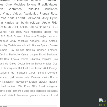
nes
Cine
Modelos
Iphone 5
actividades
rra
Cantantes
Peliculas
Canciones
s
Viajes
Videos
Accidentes
Prensa Rosa
Fotos
boda
Ferrari
Hollywood
Miley Cyrus
im Kardashian
belén esteban
Apple
FHM
era
MOTOS DE AGUA
Selena Gomez
Actrices
yonce
Halle Berry
Kate Middleton
Megan Fox
s SLS AMG
Scarlett Johansson
Tatuajes
desnuda
ehouse
Andy Whitfield
Angelina Jolie
Antonio
Ashley Tisdale
Aston Martin
Britney Spears
Brooke
árbara Rey
Camila Naranjo
Carmen Lomana
Cristina Pedroche
Cyndy Lauper
David Beckham
tta
Demi Lovato
Desirée Ndjambo
Despidos
Devi
ana de Gales
Doctor Murray
Documentales
Dog
El hormiguero 3.0
Fast Five
Ferrari 4X4
George
Guillermo de Inglaterra
Gwen Stefani
Gwyneth
amann
HyM
Insólito
Isabel Pantoja
Jessica Bueno
y
Konstantin Novoselov
Kristen Stewart
Melanie
chael Jackson
Mila Kunis
Nikki Reed
adelgazar
borne
beso
catherine zeta jone
detenido
disculpas
annel
doble
fc barcelona
grasa
madonna
michael