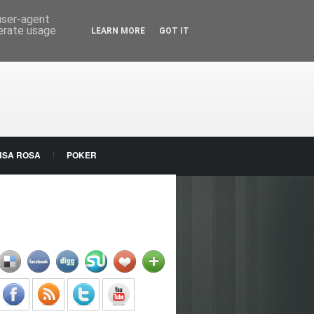
 user-agent
nerate usage
LEARN MORE
GOT IT
NSA ROSA
POKER