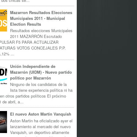
 dos chicas se...
Mazarron Resultados Elecciones
Municipales 2011 - Municipal
Election Results
Resultados elecciones Municipales
2011 MAZARRÓN Escrutado
 PULSAR F5 PARA ACTUALIZAR
ATURAS VOTOS CONCEJALES P.P.
,12% ...
Unión Independiente de
Mazarrón (UIDM) - Nuevo partido
politico por Mazarrón
Ninguno de los candidatos de la
lista tiene experiencia política ni ha
 en otros partidos políticos El próximo
 de abril, a...
El nuevo Aston Martin Vanquish
Aston Martin ha oficializado ayer el
lanzamiento al mercado del nuevo
Vanquish, un deportivo altamente