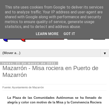
This site uses cookies from Google to deliver its services
and to analyze traffic. Your IP address and user-agent are
shared with Google along with performance and security
metrics to ensure quality of service, generate usage
statistics, and to detect and address abuse.
LEARN MORE
GOT IT
▼
lunes, 21 de marzo de 2011
Mazarrón - Misa rociera en Puerto de
Mazarrón
Fuente: Ayuntamiento de Mazarrón
La Plaza de las Comunidades Autónomas se ha llenado de
alegría y color con motivo de la Misa y la Convivencia Rociera